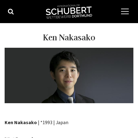
Zum
Inhalt
springen
Ken Nakasako
Ken Nakasako
| *1993 | Japan