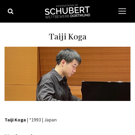
Zum
Inhalt
springen
Taiji Koga
Taiji Koga
| *1993 | Japan