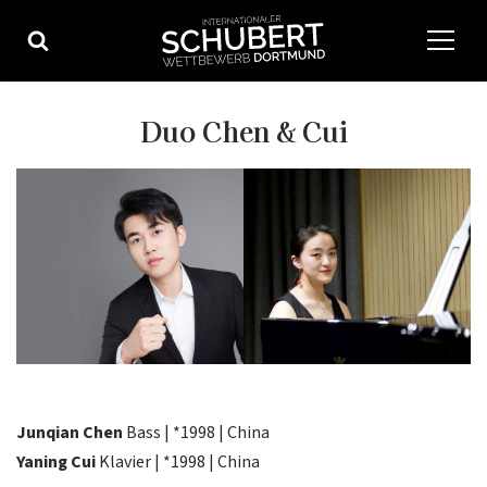
Zum
Inhalt
springen
Duo Chen & Cui
Junqian Chen
Bass | *1998 | China
Yaning Cui
Klavier | *1998 | China