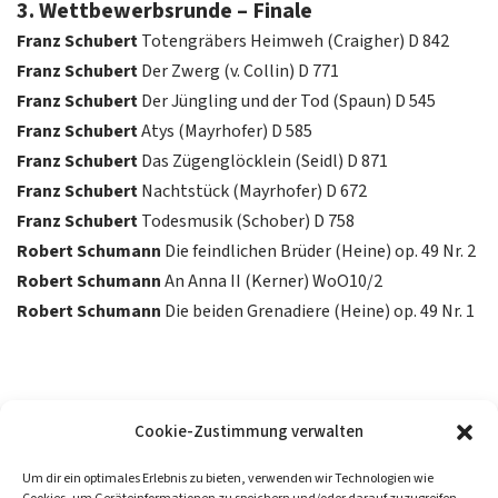
3. Wettbewerbsrunde – Finale
Franz Schubert
Totengräbers Heimweh (Craigher) D 842
Franz Schubert
Der Zwerg (v. Collin) D 771
Franz Schubert
Der Jüngling und der Tod (Spaun) D 545
Franz Schubert
Atys (Mayrhofer) D 585
Franz Schubert
Das Zügenglöcklein (Seidl) D 871
Franz Schubert
Nachtstück (Mayrhofer) D 672
Franz Schubert
Todesmusik (Schober) D 758
Robert Schumann
Die feindlichen Brüder (Heine) op. 49 Nr. 2
Robert Schumann
An Anna II (Kerner) WoO10/2
Robert Schumann
Die beiden Grenadiere (Heine) op. 49 Nr. 1
Cookie-Zustimmung verwalten
Um dir ein optimales Erlebnis zu bieten, verwenden wir Technologien wie
„